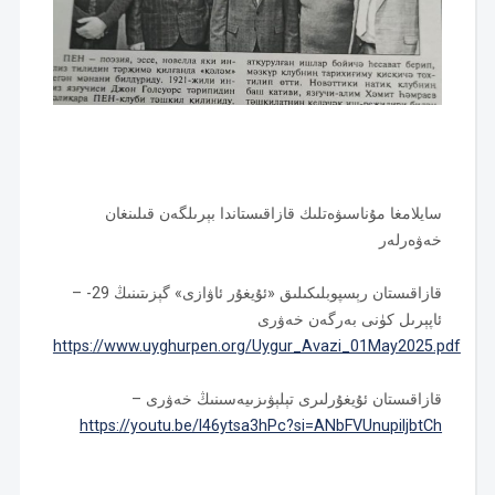
سايلامغا مۇناسىۋەتلىك قازاقىستاندا بېرىلگەن قىلىنغان
خەۋەرلەر
– قازاقىستان رېسپوبلىكىلىق «ئۇيغۇر ئاۋازى» گېزىتىنىڭ 29-
ئاپېرىل كۈنى بەرگەن خەۋرى
https://www.uyghurpen.org/Uygur_Avazi_01May2025.pdf
– قازاقىستان ئۇيغۇرلىرى تېلېۋىزىيەسىنىڭ خەۋرى
https://youtu.be/l46ytsa3hPc?si=ANbFVUnupiljbtCh