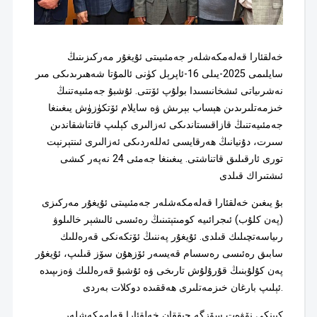
خەلقئارا قەلەمكەشلەر جەمئىيىتى ئۇيغۇر مەركىزىنىڭ
سايلىمى 2025-يىلى 16-ئاپرېل كۈنى ئالمۇتا شەھىرىدىكى مىر
نەشرىياتى ئىشخانىسىدا بولۇپ ئۆتتى. ئۇشبۇ جەمئىيەتنىڭ
خىزمەتلىرىدىن ھېساب بېرىش ۋە سايلام ئۆتكۈزۈش يىغىنغا
جەمئىيەتنىڭ قازاقىستاندىكى ئەزالىرى كېلىپ قاتناشقاندىن
سىرت، دۇنيانىڭ ھەرقايسى ئەللەردىكى ئەزالىرى ئىنتېرنېت
تورى ئارقىلىق قاتناشتى. يىغىنغا جەمئى 24 نەپەر كىشى
ئىشتىراك قىلدى
بۇ يىغىن خەلقئارا قەلەمكەشلەر جەمئىيىتى ئۇيغۇر مەركىزى
(پەن كلۇب) ئىجرائىيە كومىتېتىنىڭ رەئىسى ئالىشېر خالىلوۋ
رىياسەتچىلىك قىلدى. ئۇيغۇر پەننىڭ ئۆتكەنكى قەرەللىك
سابىق رەئىسى رەسسام قەيسەر ئۆزھۇن سۆز قىلىپ، ئۇيغۇر
پەن كۇلۇبنىڭ قۇرۇلۇش تارىخى ۋە ئۇشبۇ قەرەللىك ۋەزىپىدە
ئېلىپ بارغان خىزمەتلىرى ھەققىدە دوكلات بەردى.
كېينكى نۆۋەت سۆزگە چىققان خەلقئارا قەلەمكەشلەر