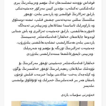
قوغداش نۆۋەتتە ئىشلىنىدىغان ئەڭ مۇھىم ۋەزىپىلەرنىڭ بىرى
ئىكەنلىكىنى تەكىتلەپ، مۇندىن كېيىن مەزكۇر جەمئىيەتتىكى
بارلىق ئەزالارنىڭ قوللىشى ۋە ياردىمى بىلەن، ئۇيغۇر
مىللىتىنىڭ مىللىي مەنپەئەتىنى چىقىش قىلىپ، ئىشتە دوستلۇق
ۋە باراۋەرلىك ئاساسىدا نىشانلانغان ۋەزىپىلەرنى ئەمەلگە
ئاشۇرىدىغانلىقىنى، بارلىق جەمئىيەت ئەزالىرى ۋە باش شىتابى
لوندونغا جايلاشقان خەلقئارا قەلەمكەشلەر جەمىيىتىنىڭ
ياردىمى بىلەن ھەمكارلىشىپ ئىشلەيدىغانلىقىنى بىلدۈرۈپ،
جەمئىيەت ئەزالىرىنىڭ ئۆزىگە بۇ مۇھىم ۋە شەرەپلىك
ۋەزىپىنى تاپشۇرغانلىقىغا مىننەتدارلىقىنى بىلدۈردى.
خەلقئارا قەلەمكەشلەر جەمئىيىتى ئۇيغۇر مەركىزىنىڭ بۇ
نۆۋەتلىك سايلانغان رەھبەرلىرىنىڭ ئۇيغۇر خەلقىمىزنىڭ بۈگۈن
ۋە كېلەچەك بەخت- سائادىتى يولىدا خىزمەت قىلىش ئۈچۈن
باسقان ھەر بىر قەدەملىرىنىڭ خەيرلىك ۋە ئۇتۇقلۇق بولىشىنى
تىلەيمىز.
خەۋەرنى سۇمبات يازدى