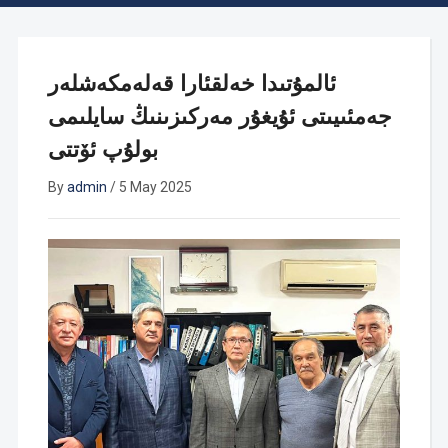
ئالمۇتىدا خەلقئارا قەلەمكەشلەر
جەمئىيىتى ئۇيغۇر مەركىزىنىڭ سايلىمى
بولۇپ ئۆتتى
By
admin
/
5 May 2025