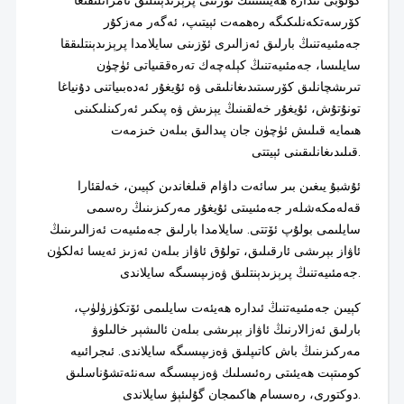
كۇلۇبى ئىدارە ھەيئىتىنىڭ ئۆزىنى پرېزىدېنتلىق نامزاتلىقىغا
كۆرسەتكەنلىكىگە رەھمەت ئېيتىپ، ئەگەر مەزكۇر
جەمئىيەتنىڭ بارلىق ئەزالىرى ئۆزىنى سايلامدا پرېزىدېنتلىققا
سايلىسا، جەمئىيەتنىڭ كېلەچەك تەرەققىياتى ئۈچۈن
تىرىشچانلىق كۆرسىتىدىغانلىقى ۋە ئۇيغۇر ئەدەبىياتنى دۇنياغا
تونۇتۇش، ئۇيغۇر خەلقىنىڭ يېزىش ۋە پىكىر ئەركىنلىكىنى
ھىمايە قىلىش ئۈچۈن جان پىدالىق بىلەن خىزمەت
قىلىدىغانلىقىنى ئېيتتى.
ئۇشبۇ يىغىن بىر سائەت داۋام قىلغاندىن كېيىن، خەلقئارا
قەلەمكەشلەر جەمئىيىتى ئۇيغۇر مەركىزىنىڭ رەسمى
سايلىمى بولۇپ ئۆتتى. سايلامدا بارلىق جەمئىيەت ئەزالىرىنىڭ
ئاۋاز بېرىشى ئارقىلىق، تولۇق ئاۋاز بىلەن ئەزىز ئەيسا ئەلكۈن
جەمئىيەتنىڭ پرېزىدېنتلىق ۋەزىپىسىگە سايلاندى.
كېيىن جەمئىيەتنىڭ ئىدارە ھەيئەت سايلىمى ئۆتكۈزۈلۈپ،
بارلىق ئەزالارنىڭ ئاۋاز بېرىشى بىلەن ئالىشېر خالىلوۋ
مەركىزىنىڭ باش كاتىپلىق ۋەزىپىسىگە سايلاندى. ئىجرائىيە
كومىتېت ھەيئىتى رەئىسلىك ۋەزىپىسىگە سەنئەتشۇناسلىق
دوكتورى، رەسسام ھاكىمجان گۇلىئېۋ سايلاندى.