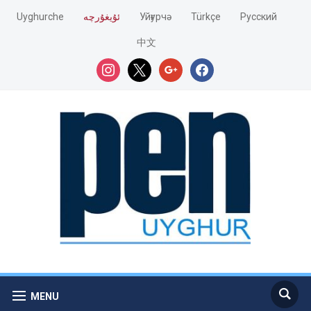
Pусский
Türkçe
Уйғурчә
ئۇيغۇرچە
Uyghurche
中文
instagram
x
google
facebook
MENU