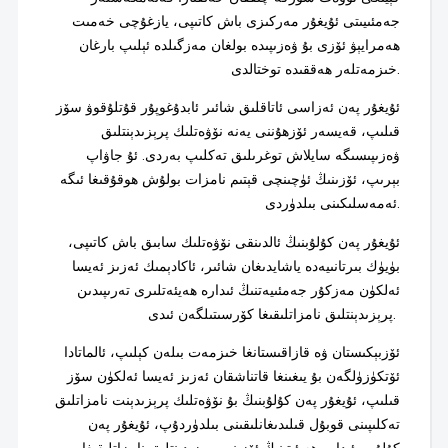
جەمئىيىتى ئۇيغۇر مەركىزى باش كاتىپى، يازغۇچى خەمىت
ھەمرايېۋ ئۆزى بۇ ۋەزىپىدە بولغان مەزگىلدە ئېلىپ بارغان
خىزمەتلەر ھەققىدە توختالدى.
ئۇيغۇر پەن ئەزاسى ئاتاقلىق شائىر ئابدۇغوپۇر قۇتلۇقوۋ سۆز
قىلىپ، قەيسەر ئۆزھۇننى يەنە نۆۋەتلىك پرېزىدېنتلىق
ۋەزىپىسىگە سايلاش توغرىلىق تەكلىپ بەردى. ئۇ جاۋاپ
بېرىپ، ئۆزىنىڭ ئۈچىنچى قېتىم نامزات بولۇش ھوقۇقىغا ئىگە
ئەمەسلىكىنى بىلدۈردى.
ئۇيغۇر پەن كۇلۇبنىڭ ئالدىنقى نۆۋەتلىك سابىق باش كاتىپى،
بۈيۈك بىرتانىيەدە ياشايدىغان شائىر، ئاكادېمىك ئەزىز ئەيسا
ئەلكۈن مەزكۇر جەمئىيەتنىڭ ئىدارە ھەيئەتلىرى تەرىپىدىن
پرېزىدېنتلىق نامزاتلىقىغا كۆرسىتىلگەن ئىدى.
ئۆزبېكىستان ۋە قازاقىستانغا خىزمەت بىلەن كېلىپ، ئالماتادا
ئۆتكۈزۈلگەن بۇ يىغىنغا قاتناشقان ئەزىز ئەيسا ئەلكۈن سۆز
قىلىپ، ئۇيغۇر پەن كۇلۇبنىڭ بۇ نۆۋەتلىك پرېزىدېنت نامزاتلىق
تەكلىپىنى قوبۇل قىلىدىغانلىقىنى بىلدۈردۇپ، ئۇيغۇر پەن