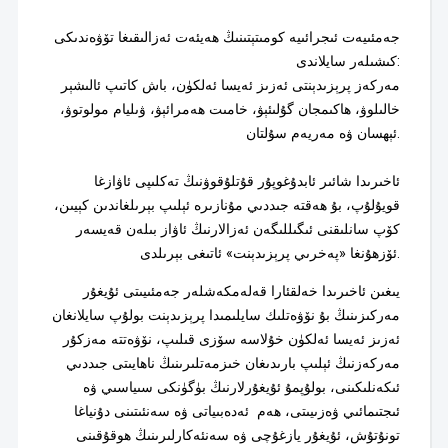
جەمئىيەت ئىجرائىيە كومىتېتىنىڭ ھەيئەت ئەزالىقىغا تۆۋەندىكى
كىشىلەر سايلاندى:
مەركەز پرېزىدېنتى ئەزىز ئەيسا ئەلكۈن، باش كاتىپ ئالىشېر
خالىلوۋ، ھاكىمجان گۇلىئېۋ، خامىت ھەمرائېۋ، ۋىليام مولوتوۋ،
ئېھسان ۋە مەريەم سۇلتان.
ئاخىرىدا شائىر ئابدۇغوپۇر قۇتلۇقوۋنىڭ تەكلىپى ئاۋازغا
قويۇلۇپ، بۇ ھەقتە جىددىي مۇنازىرە ئېلىپ بېرىلغاندىن كېيىن،
كۆپ سانلىقنى ئىگىللىگەن ئەزالارنىڭ ئاۋاز بىلەن قەيسەر
ئۆزھۇنغا «پەخرىي پرېزىدېنت» ئاتىغى بېرىلدى.
يىغىن ئاخىرىدا خەلقئارا قەلەمكەشلەر جەمئىيىتى ئۇيغۇر
مەركىزىنىڭ بۇ نۆۋەتلىك سايلىمىدا پرېزىدېنت بولۇپ سايلانغان
ئەزىز ئەيسا ئەلكۈن خۇلاسە سۆزى قىلىپ، نۆۋەتتە مەزكۇر
مەركەزنىڭ ئېلىپ بارىدىغان خىزمەتلىرىنىڭ ناھايىتى جىددىي
ئىكەنلىكىنى، بولۇپمۇ ئۇيغۇرلارنىڭ بۈگۈنكى سىياسىي ۋە
ئىجتىمائىي ۋەزىيىتى، ھەم ئ‍ەدەبىياتى ۋە سەنئىتىنى دۇنياغا
تونۇتۇش، ئۇيغۇر يازغۇچى ۋە سەنئەكارلىرىنىڭ ھوقۇقىنى