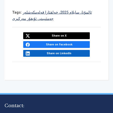
ئالمۇتا، سايلام 2025، خەلقئارا قەلەمكەشلەر
Tags:
جەمئىيىتى ئۇيغۇر مەركىزى
Share on X
Share on Facebook
Share on LinkedIn
Contact: