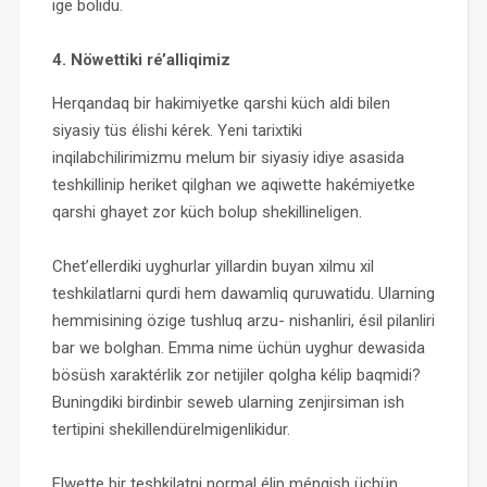
ige bolidu.
4. Nöwettiki ré’alliqimiz
Herqandaq bir hakimiyetke qarshi küch aldi bilen
siyasiy tüs élishi kérek. Yeni tarixtiki
inqilabchilirimizmu melum bir siyasiy idiye asasida
teshkillinip heriket qilghan we aqiwette hakémiyetke
qarshi ghayet zor küch bolup shekillineligen.
Chet’ellerdiki uyghurlar yillardin buyan xilmu xil
teshkilatlarni qurdi hem dawamliq quruwatidu. Ularning
hemmisining özige tushluq arzu- nishanliri, ésil pilanliri
bar we bolghan. Emma nime üchün uyghur dewasida
bösüsh xaraktérlik zor netijiler qolgha kélip baqmidi?
Buningdiki birdinbir seweb ularning zenjirsiman ish
tertipini shekillendürelmigenlikidur.
Elwette bir teshkilatni normal élip méngish üchün