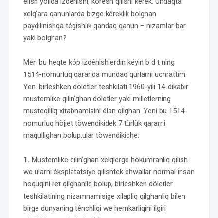
élish yolida izdénishi, köresh qilishi kérek. Undaqta
xelq’ara qanunlarda bizge kéreklik bolghan
paydilinishqa tégishlik qandaq qanun – nizamlar bar
yaki bolghan?
Men bu heqte köp izdénishlerdin kéyin b d t ning
1514-nomurluq qararida mundaq qurlarni uchrattim.
Yeni birleshken döletler teshkilati 1960-yili 14-dikabir
mustemlike qilin’ghan döletler yaki milletlerning
musteqilliq xitabnamisini élan qilghan. Yeni bu 1514-
nomurluq höjjet töwendikidek 7 türlük qararni
maqullighan bolup,ular töwendikiche:
1.
Mustemlike qilin’ghan xelqlerge hökümranliq qilish
we ularni éksplatatsiye qilishtek ehwallar normal insan
hoquqini ret qilghanliq bolup, birleshken döletler
teshkilatining nizamnamisige xilapliq qilghanliq bilen
birge dunyaning ténchliqi we hemkarliqini ilgiri