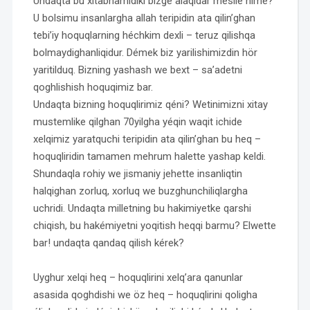
Undaqta bu xitabnamidiki bizge alaqidar mesile nime?
U bolsimu insanlargha allah teripidin ata qilin’ghan
tebi’iy hoquqlarning héchkim dexli – teruz qilishqa
bolmaydighanliqidur. Démek biz yarilishimizdin hör
yaritilduq. Bizning yashash we bext – sa’adetni
qoghlishish hoquqimiz bar.
Undaqta bizning hoquqlirimiz qéni? Wetinimizni xitay
mustemlike qilghan 70yilgha yéqin waqit ichide
xelqimiz yaratquchi teripidin ata qilin’ghan bu heq –
hoquqliridin tamamen mehrum halette yashap keldi.
Shundaqla rohiy we jismaniy jehette insanliqtin
halqighan zorluq, xorluq we buzghunchiliqlargha
uchridi. Undaqta milletning bu hakimiyetke qarshi
chiqish, bu hakémiyetni yoqitish heqqi barmu? Elwette
bar! undaqta qandaq qilish kérek?
Uyghur xelqi heq – hoquqlirini xelq’ara qanunlar
asasida qoghdishi we öz heq – hoquqlirini qoligha