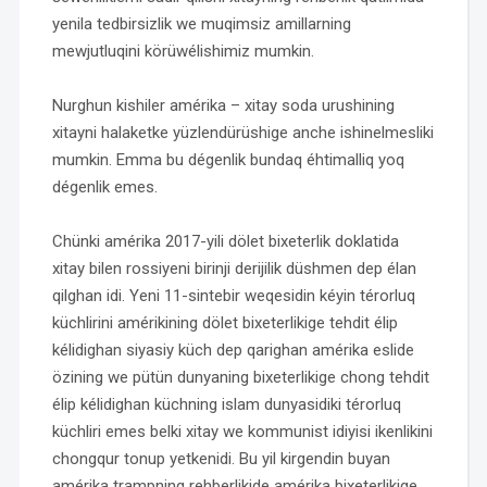
yenila tedbirsizlik we muqimsiz amillarning
mewjutluqini körüwélishimiz mumkin.
Nurghun kishiler amérika – xitay soda urushining
xitayni halaketke yüzlendürüshige anche ishinelmesliki
mumkin. Emma bu dégenlik bundaq éhtimalliq yoq
dégenlik emes.
Chünki amérika 2017-yili dölet bixeterlik doklatida
xitay bilen rossiyeni birinji derijilik düshmen dep élan
qilghan idi. Yeni 11-sintebir weqesidin kéyin térorluq
küchlirini amérikining dölet bixeterlikige tehdit élip
kélidighan siyasiy küch dep qarighan amérika eslide
özining we pütün dunyaning bixeterlikige chong tehdit
élip kélidighan küchning islam dunyasidiki térorluq
küchliri emes belki xitay we kommunist idiyisi ikenlikini
chongqur tonup yetkenidi. Bu yil kirgendin buyan
amérika trampning rehberlikide amérika bixeterlikige