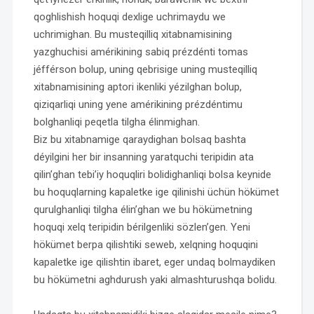
qoghlishish hoquqi dexlige uchrimaydu we
uchrimighan. Bu musteqilliq xitabnamisining
yazghuchisi amérikining sabiq prézdénti tomas
jéfférson bolup, uning qebrisige uning musteqilliq
xitabnamisining aptori ikenliki yézilghan bolup,
qiziqarliqi uning yene amérikining prézdéntimu
bolghanliqi peqetla tilgha élinmighan.
Biz bu xitabnamige qaraydighan bolsaq bashta
déyilgini her bir insanning yaratquchi teripidin ata
qilin’ghan tebi’iy hoquqliri bolidighanliqi bolsa keynide
bu hoquqlarning kapaletke ige qilinishi üchün hökümet
qurulghanliqi tilgha élin’ghan we bu hökümetning
hoquqi xelq teripidin bérilgenliki sözlen’gen. Yeni
hökümet berpa qilishtiki seweb, xelqning hoquqini
kapaletke ige qilishtin ibaret, eger undaq bolmaydiken
bu hökümetni aghdurush yaki almashturushqa bolidu.