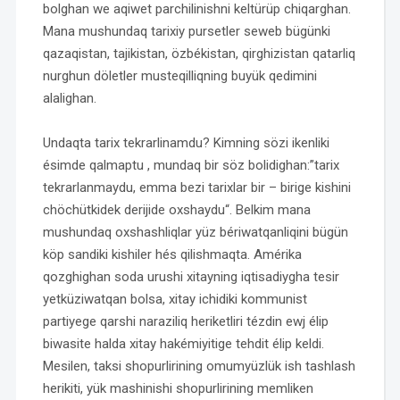
bolghan we aqiwet parchilinishni keltürüp chiqarghan.
Mana mushundaq tarixiy pursetler seweb bügünki
qazaqistan, tajikistan, özbékistan, qirghizistan qatarliq
nurghun döletler musteqilliqning buyük qedimini
alalighan.
Undaqta tarix tekrarlinamdu? Kimning sözi ikenliki
ésimde qalmaptu , mundaq bir söz bolidighan:”tarix
tekrarlanmaydu, emma bezi tarixlar bir – birige kishini
chöchütkidek derijide oxshaydu“. Belkim mana
mushundaq oxshashliqlar yüz bériwatqanliqini bügün
köp sandiki kishiler hés qilishmaqta. Amérika
qozghighan soda urushi xitayning iqtisadiygha tesir
yetküziwatqan bolsa, xitay ichidiki kommunist
partiyege qarshi naraziliq heriketliri tézdin ewj élip
biwasite halda xitay hakémiyitige tehdit élip keldi.
Mesilen, taksi shopurlirining omumyüzlük ish tashlash
herikiti, yük mashinishi shopurlirining memliken