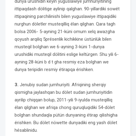
dunya urushidin kéyin yügüslawiye jumhuriyitining
ittipaqdash dölitige aylinip qalghan. 90-yillardiki sowét
ittipaqining parchilinishi bilen yuguslawiye ittipaqidiki
nurghun döletler musteqilliq élan qilghan. Qara tagh
bolsa 2006- 5-ayning 21-küni omum xelq awazgha
qoyush arqiliq 5présenlik kichikkine üstünlük bilen
musteqil bolghan we 6-ayning 3-küni 1-dunya
urushidiki musteqil dölitini eslige keltürgen. Shu yili 6-
ayning 28-küni b d t gha resmiy eza bolghan we
dunya teripidin resmiy étirapqa érishken.
3.
Jenubiy sudan jumhuriyiti. Afriqining sherqiy
qismigha jaylashqan bu dölet sudan jumhuriyitidin
ayrilip chiqqan bolup, 2011-yili 9-iyulda musteqilliq
élan qilghan we afriqa chong quruqluqidiki 54-dölet
bolghan shundaqla pütün dunyaning étirap qilishigha
érishken. Bu dölet nöwette dunyadiki eng yash dölet
hésablinidu.