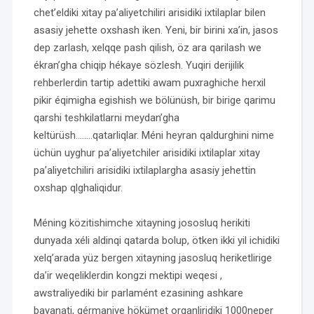
chet’eldiki xitay pa’aliyetchiliri arisidiki ixtilaplar bilen
asasiy jehette oxshash iken. Yeni, bir birini xa’in, jasos
dep zarlash, xelqqe pash qilish, öz ara qarilash we
ékran’gha chiqip hékaye sözlesh. Yuqiri derijilik
rehberlerdin tartip adettiki awam puxraghiche herxil
pikir éqimigha egishish we bölünüsh, bir birige qarimu
qarshi teshkilatlarni meydan’gha
keltürüsh……..qatarliqlar. Méni heyran qaldurghini nime
üchün uyghur pa’aliyetchiler arisidiki ixtilaplar xitay
pa’aliyetchiliri arisidiki ixtilaplargha asasiy jehettin
oxshap qlghaliqidur.
Méning közitishimche xitayning jososluq herikiti
dunyada xéli aldinqi qatarda bolup, ötken ikki yil ichidiki
xelq’arada yüz bergen xitayning jasosluq heriketlirige
da’ir weqeliklerdin kongzi mektipi weqesi ,
awstraliyediki bir parlamént ezasining ashkare
bayanati, gérmaniye hökümet organliridiki 1000neper