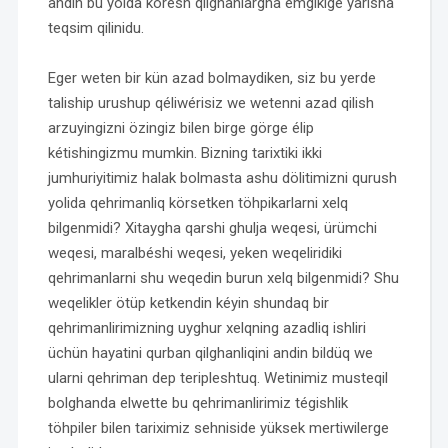
andin bu yolda köresh qilghanlargha emgikige yarisha
teqsim qilinidu.
Eger weten bir kün azad bolmaydiken, siz bu yerde
taliship urushup qéliwérisiz we wetenni azad qilish
arzuyingizni özingiz bilen birge görge élip
kétishingizmu mumkin. Bizning tarixtiki ikki
jumhuriyitimiz halak bolmasta ashu dölitimizni qurush
yolida qehrimanliq körsetken töhpikarlarni xelq
bilgenmidi? Xitaygha qarshi ghulja weqesi, ürümchi
weqesi, maralbéshi weqesi, yeken weqeliridiki
qehrimanlarni shu weqedin burun xelq bilgenmidi? Shu
weqelikler ötüp ketkendin kéyin shundaq bir
qehrimanlirimizning uyghur xelqning azadliq ishliri
üchün hayatini qurban qilghanliqini andin bildüq we
ularni qehriman dep teripleshtuq. Wetinimiz musteqil
bolghanda elwette bu qehrimanlirimiz tégishlik
töhpiler bilen tariximiz sehniside yüksek mertiwilerge