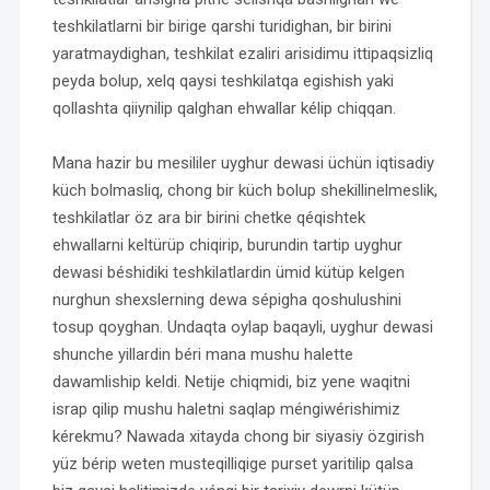
teshkilatlarni bir birige qarshi turidighan, bir birini
yaratmaydighan, teshkilat ezaliri arisidimu ittipaqsizliq
peyda bolup, xelq qaysi teshkilatqa egishish yaki
qollashta qiiynilip qalghan ehwallar kélip chiqqan.
Mana hazir bu mesililer uyghur dewasi üchün iqtisadiy
küch bolmasliq, chong bir küch bolup shekillinelmeslik,
teshkilatlar öz ara bir birini chetke qéqishtek
ehwallarni keltürüp chiqirip, burundin tartip uyghur
dewasi béshidiki teshkilatlardin ümid kütüp kelgen
nurghun shexslerning dewa sépigha qoshulushini
tosup qoyghan. Undaqta oylap baqayli, uyghur dewasi
shunche yillardin béri mana mushu halette
dawamliship keldi. Netije chiqmidi, biz yene waqitni
israp qilip mushu haletni saqlap méngiwérishimiz
kérekmu? Nawada xitayda chong bir siyasiy özgirish
yüz bérip weten musteqilliqige purset yaritilip qalsa