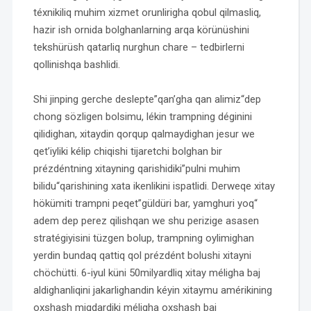
téxnikiliq muhim xizmet orunlirigha qobul qilmasliq,
hazir ish ornida bolghanlarning arqa körünüshini
tekshürüsh qatarliq nurghun chare – tedbirlerni
qollinishqa bashlidi.
Shi jinping gerche deslepte”qan’gha qan alimiz“dep
chong sözligen bolsimu, lékin trampning déginini
qilidighan, xitaydin qorqup qalmaydighan jesur we
qet’iyliki kélip chiqishi tijaretchi bolghan bir
prézdéntning xitayning qarishidiki”pulni muhim
bilidu“qarishining xata ikenlikini ispatlidi. Derweqe xitay
hökümiti trampni peqet”güldüri bar, yamghuri yoq“
adem dep perez qilishqan we shu perizige asasen
stratégiyisini tüzgen bolup, trampning oylimighan
yerdin bundaq qattiq qol prézdént bolushi xitayni
chöchütti. 6-iyul küni 50milyardliq xitay méligha baj
aldighanliqini jakarlighandin kéyin xitaymu amérikining
oxshash miqdardiki méligha oxshash baj