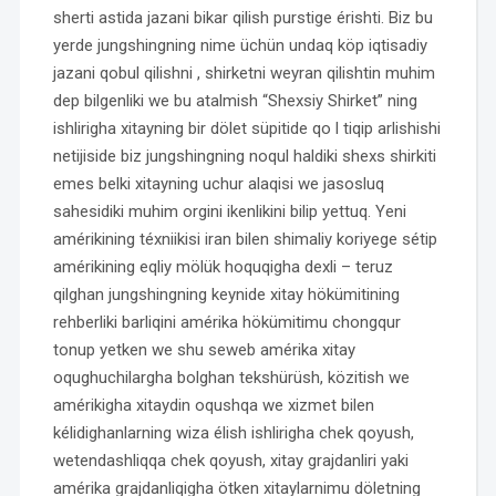
sherti astida jazani bikar qilish purstige érishti. Biz bu
yerde jungshingning nime üchün undaq köp iqtisadiy
jazani qobul qilishni , shirketni weyran qilishtin muhim
dep bilgenliki we bu atalmish “Shexsiy Shirket” ning
ishlirigha xitayning bir dölet süpitide qo l tiqip arlishishi
netijiside biz jungshingning noqul haldiki shexs shirkiti
emes belki xitayning uchur alaqisi we jasosluq
sahesidiki muhim orgini ikenlikini bilip yettuq. Yeni
amérikining téxniikisi iran bilen shimaliy koriyege sétip
amérikining eqliy mölük hoquqigha dexli – teruz
qilghan jungshingning keynide xitay hökümitining
rehberliki barliqini amérika hökümitimu chongqur
tonup yetken we shu seweb amérika xitay
oqughuchilargha bolghan tekshürüsh, közitish we
amérikigha xitaydin oqushqa we xizmet bilen
kélidighanlarning wiza élish ishlirigha chek qoyush,
wetendashliqqa chek qoyush, xitay grajdanliri yaki
amérika grajdanliqigha ötken xitaylarnimu döletning