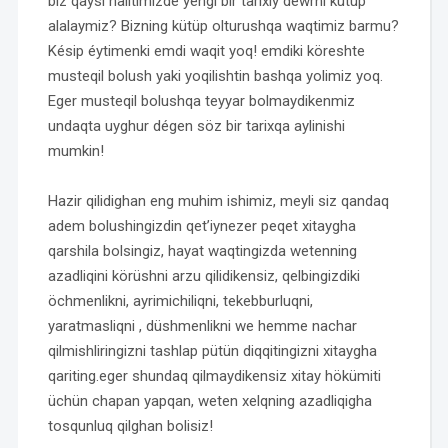
biz qaysi halitimizde yéngi bir tarixiy dewrni kütüp
alalaymiz? Bizning kütüp olturushqa waqtimiz barmu?
Késip éytimenki emdi waqit yoq! emdiki köreshte
musteqil bolush yaki yoqilishtin bashqa yolimiz yoq.
Eger musteqil bolushqa teyyar bolmaydikenmiz
undaqta uyghur dégen söz bir tarixqa aylinishi
mumkin!
Hazir qilidighan eng muhim ishimiz, meyli siz qandaq
adem bolushingizdin qet’iynezer peqet xitaygha
qarshila bolsingiz, hayat waqtingizda wetenning
azadliqini körüshni arzu qilidikensiz, qelbingizdiki
öchmenlikni, ayrimichiliqni, tekebburluqni,
yaratmasliqni , düshmenlikni we hemme nachar
qilmishliringizni tashlap pütün diqqitingizni xitaygha
qariting.eger shundaq qilmaydikensiz xitay hökümiti
üchün chapan yapqan, weten xelqning azadliqigha
tosqunluq qilghan bolisiz!