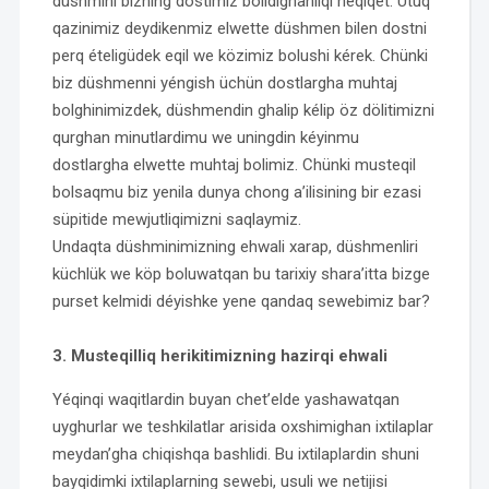
düshmini bizning dostimiz bolidighanliqi heqiqet. Utuq
qazinimiz deydikenmiz elwette düshmen bilen dostni
perq ételigüdek eqil we közimiz bolushi kérek. Chünki
biz düshmenni yéngish üchün dostlargha muhtaj
bolghinimizdek, düshmendin ghalip kélip öz dölitimizni
qurghan minutlardimu we uningdin kéyinmu
dostlargha elwette muhtaj bolimiz. Chünki musteqil
bolsaqmu biz yenila dunya chong a’ilisining bir ezasi
süpitide mewjutliqimizni saqlaymiz.
Undaqta düshminimizning ehwali xarap, düshmenliri
küchlük we köp boluwatqan bu tarixiy shara’itta bizge
purset kelmidi déyishke yene qandaq sewebimiz bar?
3. Musteqilliq herikitimizning hazirqi ehwali
Yéqinqi waqitlardin buyan chet’elde yashawatqan
uyghurlar we teshkilatlar arisida oxshimighan ixtilaplar
meydan’gha chiqishqa bashlidi. Bu ixtilaplardin shuni
bayqidimki ixtilaplarning sewebi, usuli we netijisi