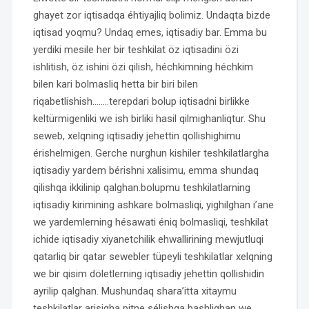
ghayet zor iqtisadqa éhtiyajliq bolimiz. Undaqta bizde
iqtisad yoqmu? Undaq emes, iqtisadiy bar. Emma bu
yerdiki mesile her bir teshkilat öz iqtisadini özi
ishlitish, öz ishini özi qilish, héchkimning héchkim
bilen kari bolmasliq hetta bir biri bilen
riqabetlishish……..terepdari bolup iqtisadni birlikke
keltürmigenliki we ish birliki hasil qilmighanliqtur. Shu
seweb, xelqning iqtisadiy jehettin qollishighimu
érishelmigen. Gerche nurghun kishiler teshkilatlargha
iqtisadiy yardem bérishni xalisimu, emma shundaq
qilishqa ikkilinip qalghan.bolupmu teshkilatlarning
iqtisadiy kirimining ashkare bolmasliqi, yighilghan i’ane
we yardemlerning hésawati éniq bolmasliqi, teshkilat
ichide iqtisadiy xiyanetchilik ehwallirining mewjutluqi
qatarliq bir qatar sewebler tüpeyli teshkilatlar xelqning
we bir qisim döletlerning iqtisadiy jehettin qollishidin
ayrilip qalghan. Mushundaq shara’itta xitaymu
teshkilatlar arisigha pitne sélishqa bashlighan we