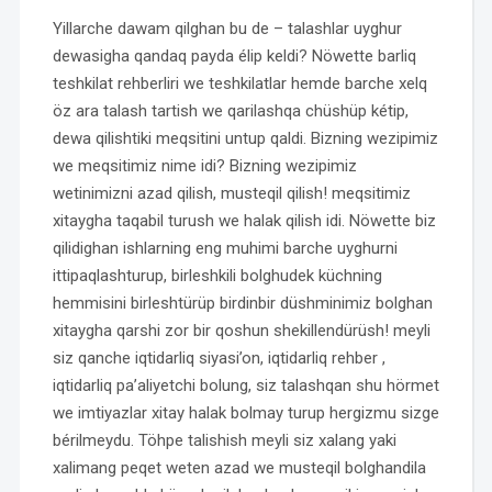
Yillarche dawam qilghan bu de – talashlar uyghur
dewasigha qandaq payda élip keldi? Nöwette barliq
teshkilat rehberliri we teshkilatlar hemde barche xelq
öz ara talash tartish we qarilashqa chüshüp kétip,
dewa qilishtiki meqsitini untup qaldi. Bizning wezipimiz
we meqsitimiz nime idi? Bizning wezipimiz
wetinimizni azad qilish, musteqil qilish! meqsitimiz
xitaygha taqabil turush we halak qilish idi. Nöwette biz
qilidighan ishlarning eng muhimi barche uyghurni
ittipaqlashturup, birleshkili bolghudek küchning
hemmisini birleshtürüp birdinbir düshminimiz bolghan
xitaygha qarshi zor bir qoshun shekillendürüsh! meyli
siz qanche iqtidarliq siyasi’on, iqtidarliq rehber ,
iqtidarliq pa’aliyetchi bolung, siz talashqan shu hörmet
we imtiyazlar xitay halak bolmay turup hergizmu sizge
bérilmeydu. Töhpe talishish meyli siz xalang yaki
xalimang peqet weten azad we musteqil bolghandila