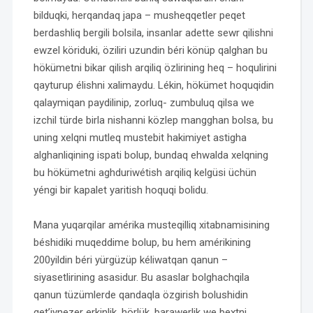
bilduqki, herqandaq japa – musheqqetler peqet
berdashliq bergili bolsila, insanlar adette sewr qilishni
ewzel köriduki, öziliri uzundin béri könüp qalghan bu
hökümetni bikar qilish arqiliq özlirining heq – hoqulirini
qayturup élishni xalimaydu. Lékin, hökümet hoquqidin
qalaymiqan paydilinip, zorluq- zumbuluq qilsa we
izchil türde birla nishanni közlep mangghan bolsa, bu
uning xelqni mutleq mustebit hakimiyet astigha
alghanliqining ispati bolup, bundaq ehwalda xelqning
bu hökümetni aghduriwétish arqiliq kelgüsi üchün
yéngi bir kapalet yaritish hoquqi bolidu.
Mana yuqarqilar amérika musteqilliq xitabnamisining
béshidiki muqeddime bolup, bu hem amérikining
200yildin béri yürgüzüp kéliwatqan qanun –
siyasetlirining asasidur. Bu asaslar bolghachqila
qanun tüzümlerde qandaqla özgirish bolushidin
qet’iynezer erkinlik, hörlük, barawerlik we bextni