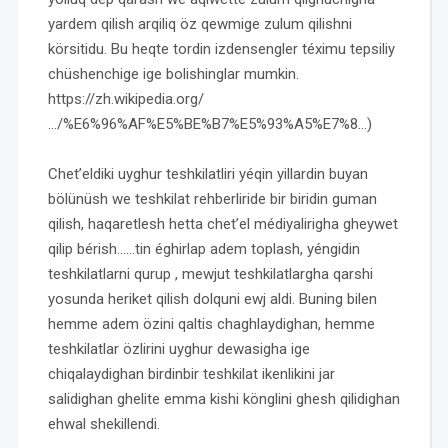
yardem qilish arqiliq öz qewmige zulum qilishni
körsitidu. Bu heqte tordin izdensengler téximu tepsiliy
chüshenchige ige bolishinglar mumkin.
https://zh.wikipedia.org/
…/%E6%96%AF%E5%BE%B7%E5%93%A5%E7%8…)
Chet’eldiki uyghur teshkilatliri yéqin yillardin buyan
bölünüsh we teshkilat rehberliride bir biridin guman
qilish, haqaretlesh hetta chet’el médiyalirigha gheywet
qilip bérish……tin éghirlap adem toplash, yéngidin
teshkilatlarni qurup , mewjut teshkilatlargha qarshi
yosunda heriket qilish dolquni ewj aldi. Buning bilen
hemme adem özini qaltis chaghlaydighan, hemme
teshkilatlar özlirini uyghur dewasigha ige
chiqalaydighan birdinbir teshkilat ikenlikini jar
salidighan ghelite emma kishi könglini ghesh qilidighan
ehwal shekillendi.