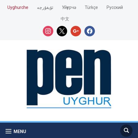
Uyghurche
ئۇيغۇرچە
Уйғурчә
Türkçe
Pусский
中文
instagram
x
google
facebook
MENU