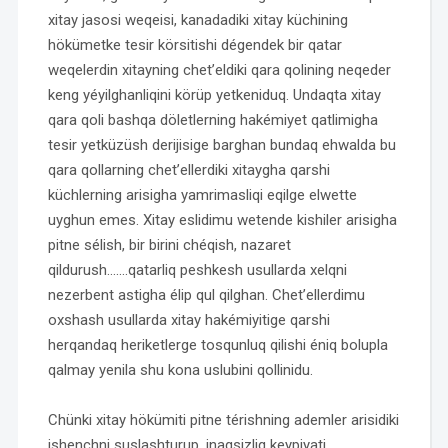
xitay jasosi weqeisi, kanadadiki xitay küchining
hökümetke tesir körsitishi dégendek bir qatar
weqelerdin xitayning chet’eldiki qara qolining neqeder
keng yéyilghanliqini körüp yetkeniduq. Undaqta xitay
qara qoli bashqa döletlerning hakémiyet qatlimigha
tesir yetküzüsh derijisige barghan bundaq ehwalda bu
qara qollarning chet’ellerdiki xitaygha qarshi
küchlerning arisigha yamrimasliqi eqilge elwette
uyghun emes. Xitay eslidimu wetende kishiler arisigha
pitne sélish, bir birini chéqish, nazaret
qildurush…….qatarliq peshkesh usullarda xelqni
nezerbent astigha élip qul qilghan. Chet’ellerdimu
oxshash usullarda xitay hakémiyitige qarshi
herqandaq heriketlerge tosqunluq qilishi éniq bolupla
qalmay yenila shu kona uslubini qollinidu.
Chünki xitay hökümiti pitne térishning ademler arisidiki
ishenchni suslashturup, inaqsizliq keypiyati