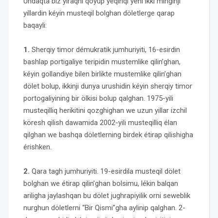
Undaqta biz yiraqni qoyup yéqinqi yeni ikki minginji
yillardin kéyin musteqil bolghan döletlerge qarap
baqayli:
1.
Sherqiy timor démukratik jumhuriyiti, 16-esirdin
bashlap portigaliye teripidin mustemlike qilin’ghan,
kéyin gollandiye bilen birlikte mustemlike qilin’ghan
dölet bolup, ikkinji dunya urushidin kéyin sherqiy timor
portogaliyining bir ölkisi bolup qalghan. 1975-yili
musteqilliq herikitini qozghighan we uzun yillar izchil
köresh qilish dawamida 2002-yili musteqilliq élan
qilghan we bashqa döletlerning birdek étirap qilishigha
érishken.
2.
Qara tagh jumhuriyiti. 19-esirdila musteqil dölet
bolghan we étirap qilin’ghan bolsimu, lékin balqan
ariligha jaylashqan bu dölet jughrapiyilik orni seweblik
nurghun döletlerni “Bir Qismi”gha aylinip qalghan. 2-