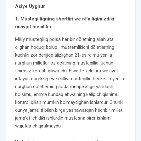
Asiye Uyghur
1. Musteqilliqning shertliri we ré’alliqimizdiki
mewjut mesililer
Milliy musteqilliq bolsa her bir döletning allah ata
qilghan hoquqi bolup , mustemlikichi döletlerning
küchliri zor derijide ajizlighan 21-esirdimu yenila
nurghun milletler öz dölitining musteqilliqi üchün
tinimsiz köresh qiliwatidu. Elwette xelq’ara weziyet
intayin murekkep we milliy musteqilliq heriketliri yenila
nurghun döletlerning soda menpe’etige yandash
bolsimu, emma bundaq ehwalning kélip chiqishimu
kontrol qilish mumkin bolmaydighan ishlardur. Chünki
dunya jama’iti bilen birge yashawatqan héchbir millet
jama’et ichidiki ishlardin mustesna birer ishlarni
wujutqa chiqiralmaydu.