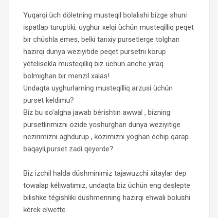
Yuqarqi üch döletning musteqil bolalishi bizge shuni
ispatlap turuptiki, uyghur xelqi üchün musteqilliq peqet
bir chüshla emes, belki tarixiy pursetlerge tolghan
hazirqi dunya weziyitide peqet pursetni körüp
yételisekla musteqilliq biz üchün anche yiraq
bolmighan bir menzil xalas!
Undaqta uyghurlarning musteqilliq arzusi üchün
purset keldimu?
Biz bu so’algha jawab bérishtin awwal , bizning
pursetlirimizni özide yoshurghan dunya weziyitige
nezirimizni aghdurup , közimizni yoghan échip qarap
baqayli,purset zadi qeyerde?
Biz izchil halda düshminimiz tajawuzchi xitaylar dep
towalap kéliwatimiz, undaqta biz üchün eng deslepte
bilishke tégishliki düshmenning hazirqi ehwali bolushi
kérek elwette.