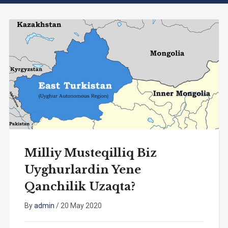
Milliy Musteqilliq Biz
Uyghurlardin Yene
Qanchilik Uzaqta?
By
admin
/
20 May 2020