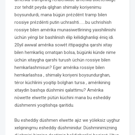
zor tehdit peyda qilghan shimaliy koriyenimu
boysundurdi, mana bügün prézdént tramp bilen
rossiye prézdénti putin uchrashti…….bu uchrishish
rossiye bilen amérika munasiwetlirining yaxshilinishi
üchün yéngi bir bashlinish élip kélidighanliqi éniq idi.
20yil awwal amérika sowét ittipaqigha qarshi xitay
bilen hemkarliq ornatqan bolsa, bügünki künde nime
üchün xitaygha qarshi turush üchün rossiye bilen
hemkarlashmisun? Eger amérika rossiye bilen
hemkarlashsa , shimaliy koriyeni boysundurghan,
téror küchlirini yoqitip bolghan tursa , amérikining
xitaydin bashqa düshmini qalattimu? Amérika
nöwette elwette pütün küchini mana bu esheddiy
düshmenni yoqitishqa qaritidu.
Bu esheddiy düshmen elwette ajiz we yöleksiz uyghur
xelqiningmu esheddiy düshminidur. Düshminimizning