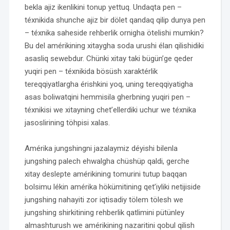
bekla ajiz ikenlikini tonup yettuq. Undaqta pen –
téxnikida shunche ajiz bir dölet qandaq qilip dunya pen
– téxnika saheside rehberlik ornigha ötelishi mumkin?
Bu del amérikining xitaygha soda urushi élan qilishidiki
asasliq sewebdur. Chünki xitay taki bügün’ge qeder
yuqiri pen – téxnikida bösüsh xaraktérlik
tereqqiyatlargha érishkini yoq, uning tereqqiyatigha
asas boliwatqini hemmisila gherbning yuqiri pen –
téxnikisi we xitayning chet’ellerdiki uchur we téxnika
jasoslirining töhpisi xalas.
Amérika jungshingni jazalaymiz déyishi bilenla
jungshing palech ehwalgha chüshüp qaldi, gerche
xitay deslepte amérikining tomurini tutup baqqan
bolsimu lékin amérika hökümitining qet’iyliki netijiside
jungshing nahayiti zor iqtisadiy tölem tölesh we
jungshing shirkitining rehberlik qatlimini pütünley
almashturush we amérikining nazaritini qobul qilish