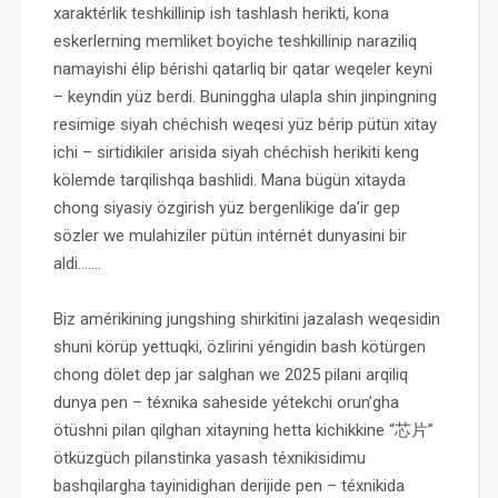
xaraktérlik teshkillinip ish tashlash herikti, kona
eskerlerning memliket boyiche teshkillinip naraziliq
namayishi élip bérishi qatarliq bir qatar weqeler keyni
– keyndin yüz berdi. Buninggha ulapla shin jinpingning
resimige siyah chéchish weqesi yüz bérip pütün xitay
ichi – sirtidikiler arisida siyah chéchish herikiti keng
kölemde tarqilishqa bashlidi. Mana bügün xitayda
chong siyasiy özgirish yüz bergenlikige da’ir gep
sözler we mulahiziler pütün intérnét dunyasini bir
aldi…….
Biz amérikining jungshing shirkitini jazalash weqesidin
shuni körüp yettuqki, özlirini yéngidin bash kötürgen
chong dölet dep jar salghan we 2025 pilani arqiliq
dunya pen – téxnika saheside yétekchi orun’gha
ötüshni pilan qilghan xitayning hetta kichikkine “芯片”
ötküzgüch pilanstinka yasash téxnikisidimu
bashqilargha tayinidighan derijide pen – téxnikida