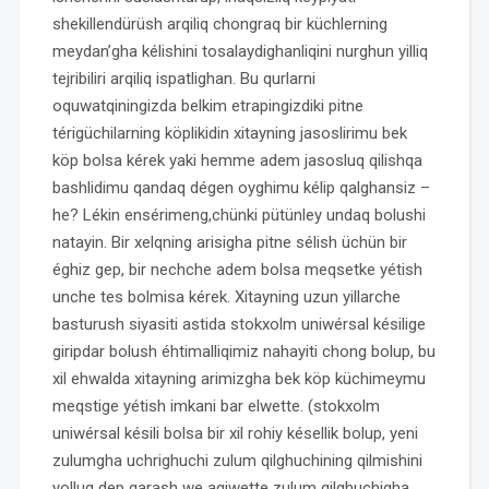
shekillendürüsh arqiliq chongraq bir küchlerning
meydan’gha kélishini tosalaydighanliqini nurghun yilliq
tejribiliri arqiliq ispatlighan. Bu qurlarni
oquwatqiningizda belkim etrapingizdiki pitne
térigüchilarning köplikidin xitayning jasoslirimu bek
köp bolsa kérek yaki hemme adem jasosluq qilishqa
bashlidimu qandaq dégen oyghimu kélip qalghansiz –
he? Lékin ensérimeng,chünki pütünley undaq bolushi
natayin. Bir xelqning arisigha pitne sélish üchün bir
éghiz gep, bir nechche adem bolsa meqsetke yétish
unche tes bolmisa kérek. Xitayning uzun yillarche
basturush siyasiti astida stokxolm uniwérsal késilige
giripdar bolush éhtimalliqimiz nahayiti chong bolup, bu
xil ehwalda xitayning arimizgha bek köp küchimeymu
meqstige yétish imkani bar elwette. (stokxolm
uniwérsal késili bolsa bir xil rohiy késellik bolup, yeni
zulumgha uchrighuchi zulum qilghuchining qilmishini
yolluq dep qarash we aqiwette zulum qilghuchigha