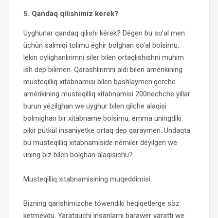
5. Qandaq qilishimiz kérek?
Uyghurlar qandaq qilishi kérek? Dégen bu so’al men
üchün salmiqi tolimu éghir bolghan so’al bolsimu,
lékin oylighanlirimni siler bilen ortaqlishishni muhim
ish dep bilimen. Qarashlirimni aldi bilen amérikining
musteqilliq xitabnamisi bilen bashlaymen.gerche
amérikining musteqilliq xitabnamisi 200nechche yillar
burun yézilghan we uyghur bilen qilche alaqisi
bolmighan bir xitabname bolsimu, emma uningdiki
pikir pütkül insaniyetke ortaq dep qaraymen. Undaqta
bu musteqilliq xitabnamiside némiler déyilgen we
uning biz bilen bolghan alaqisichu?
Musteqilliq xitabnamisining muqeddimisi:
Bizning qarishimizche töwendiki heqiqetlerge söz
ketmeydu. Yaratquchi insanlarni barawer yaratti we