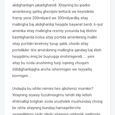
alidighanliqini jakarlighanidi. Xitayning bu ipadisi
amérikining qattiq ghezipini keltürdi we keynidinla
tramp yene 200milyard we 300milyardliq xitay
mallirigha baj alidighanliqi heqqide bayanat berdi. 6-iyul
amérika xitay mallirigha resmiy yosunda baj élishni
bashlighanda bolsa xitay portida amérikining malliri
xitay portidin kirelmey turup qaldi, chünki xitay
portidikiler téxi amérikining mallirigha qandaq baj élish
heqqidimu éniq bir buyruqqa érishmigenidi…….yeni
xitay bu soda urushining tunji oqining choqum
étilidighanliqigha anche ishenmigen we teyyarliq
körmigen…..
Undaqta bu ishtin némini hés qilishimiz mumkin?
Xitayning siyasiy tüzülmisigimu tehdit élip kélish
éhtimalliqi bolghan soda urushidek mushundaq chong
bir ishta xitayning bundaq hamaqetlerche
sewenliklerni sadir qilishi xitayning rehberlik qatlimida