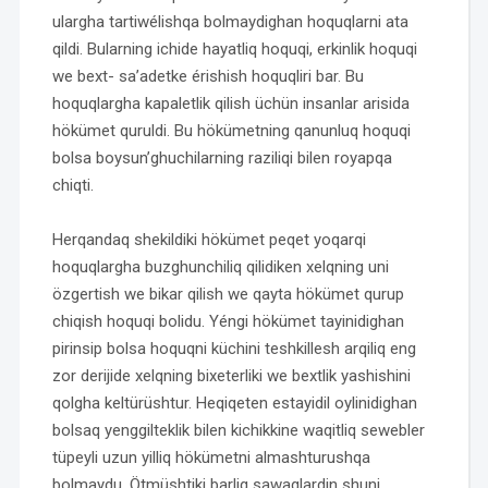
ulargha tartiwélishqa bolmaydighan hoquqlarni ata
qildi. Bularning ichide hayatliq hoquqi, erkinlik hoquqi
we bext- sa’adetke érishish hoquqliri bar. Bu
hoquqlargha kapaletlik qilish üchün insanlar arisida
hökümet quruldi. Bu hökümetning qanunluq hoquqi
bolsa boysun’ghuchilarning raziliqi bilen royapqa
chiqti.
Herqandaq shekildiki hökümet peqet yoqarqi
hoquqlargha buzghunchiliq qilidiken xelqning uni
özgertish we bikar qilish we qayta hökümet qurup
chiqish hoquqi bolidu. Yéngi hökümet tayinidighan
pirinsip bolsa hoquqni küchini teshkillesh arqiliq eng
zor derijide xelqning bixeterliki we bextlik yashishini
qolgha keltürüshtur. Heqiqeten estayidil oylinidighan
bolsaq yenggilteklik bilen kichikkine waqitliq sewebler
tüpeyli uzun yilliq hökümetni almashturushqa
bolmaydu. Ötmüshtiki barliq sawaqlardin shuni