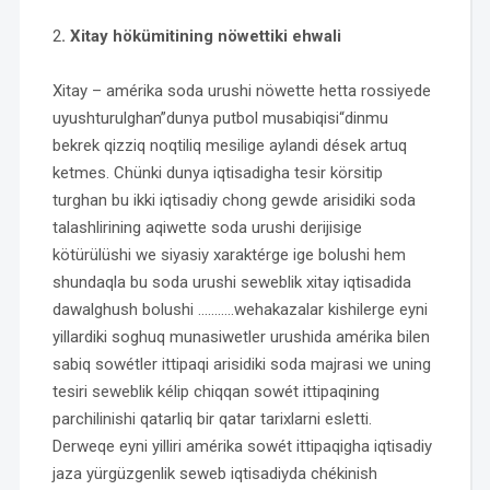
2
. Xitay hökümitining nöwettiki ehwali
Xitay – amérika soda urushi nöwette hetta rossiyede
uyushturulghan”dunya putbol musabiqisi“dinmu
bekrek qizziq noqtiliq mesilige aylandi dések artuq
ketmes. Chünki dunya iqtisadigha tesir körsitip
turghan bu ikki iqtisadiy chong gewde arisidiki soda
talashlirining aqiwette soda urushi derijisige
kötürülüshi we siyasiy xaraktérge ige bolushi hem
shundaqla bu soda urushi seweblik xitay iqtisadida
dawalghush bolushi ………..wehakazalar kishilerge eyni
yillardiki soghuq munasiwetler urushida amérika bilen
sabiq sowétler ittipaqi arisidiki soda majrasi we uning
tesiri seweblik kélip chiqqan sowét ittipaqining
parchilinishi qatarliq bir qatar tarixlarni esletti.
Derweqe eyni yilliri amérika sowét ittipaqigha iqtisadiy
jaza yürgüzgenlik seweb iqtisadiyda chékinish